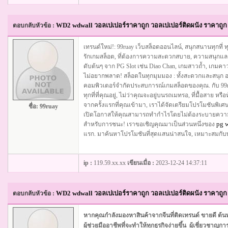
WD2 wdwall วอลเปเปอร์ราคาถูก วอลเปเปอร์ติดผนัง ราคาถูก 
ตอบกลับหัวข้อ :
เทรนด์ใหม่!: 99ruay เว็บสล็อตออนไลน์, สนุกสนานทุกที่ ทุ
รักเกมสล็อต, ที่ต้องการความสะดวกสบาย, ความสนุก
ดับต้นๆ จาก PG Slot เช่น Diao Chan, เกมสาวถ้ำ, เกมคาวบ
ไม่อยากพลาด! สล็อตในทุกมุมมอง : ทั้งสะดวกและสนุก อ
คอมพิวเตอร์จำกัดประสบการณ์เกมสล็อตของคุณ. กับ 99ru
ทุกที่ที่คุณอยู่, ไม่ว่าคุณจะอยู่บนรถเมทรอ, ที่มื้อสาย
จากครั้งแรกที่คุณเข้ามา, เราได้จัดเตรียมโปรโมชันพิเศ
ชื่อ:
99ruay
เปิดโอกาสให้คุณสามารถทำกำไรโดยไม่ต้องระบายความเสี
pg w
สำหรับการชนะ! เราขอเชิญคุณมาเป็นส่วนหนึ่งของ
แรก. มาค้นหาโปรโมชันที่สุดแสนน่าสนใจ, เหมาะสมกับพวก
ip :
119.59.xx.xx
เขียนเมื่อ :
2023-12-24 14:37:11
WD2 wdwall วอลเปเปอร์ราคาถูก วอลเปเปอร์ติดผนัง ราคาถูก 
ตอบกลับหัวข้อ :
หากคุณกำลังมองหาสินค้าจากจีนที่ติดเทรนด์ ขายดี 
ผู้ช่วยมืออาชีพที่จะทำให้ทุกธุรกิจง่ายขึ้น ผู้เชี่ยวชา