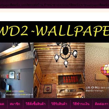
wallpaperติดผนัง,วอลล์ตกแต่งบ้าน,จำหน่ายวอลเปเปอร์ติดผนัง,ขายwallpaperติดผน
งหมด
สมาชิก
วิธีสั่งซื้อสินค้า
วิธีรับสินค้า
วิธีชำระเงิน
ติดต่อเร