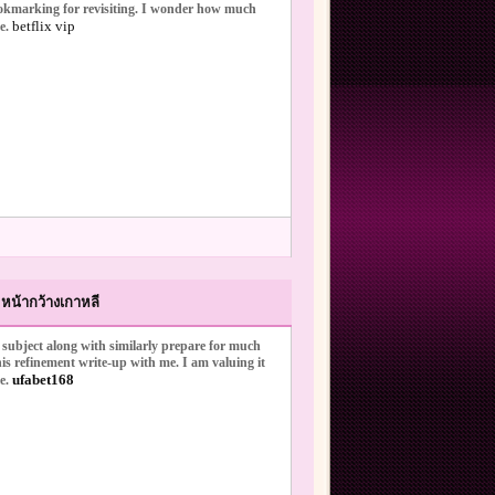
bookmarking for revisiting. I wonder how much
betflix vip
e.
หน้ากว้างเกาหลี
ic subject along with similarly prepare for much
his refinement write-up with me. I am valuing it
ufabet168
le.