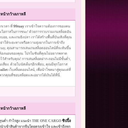
หน้ากว้างเกาหลี
99ruay
กเวลา ที่
เราเข้าใจความต้องการของคน
และโอกาสในการชนะ! ด้วยการรวบรวมเกมสล็อตอัน
อย, และเกมยิงปลา เราได้สร้างพื้นที่บันเทิงที่คุณ
ย่าให้ระยะทางหรือความยุ่งยากในการเข้าถึง
ay, คุณสามารถเล่นเกมสล็อตออนไลน์ที่จะหันขึ้น
 หรือห้องนอนของคุณ. โปรโมชันที่คุณไม่อยากพลาด
ษไว้สำหรับคุณ! การเล่นสล็อตฝาก-ถอนไม่มีขั้นต่ำ,
่ยง. ด้วยโบนัสเต็มๆอีกเพียบ, คุณมีทุกโอกาส
allet
เว็บสล็อตออนไลน์, เพื่อนำโชคมาสู่คุณแต่ที่
คุณที่ชอบสล็อตและอยากได้เงินได้ที่นี่.
หน้ากว้างเกาหลี
ชิปปิ้ง
ต้นทุนต่ำ กำไรสูง แนะนำ THE ONE CARGO
ญการนำเข้าสินค้าจากจีนโดยตรงเข้าใจ และเข้าถึงทุก