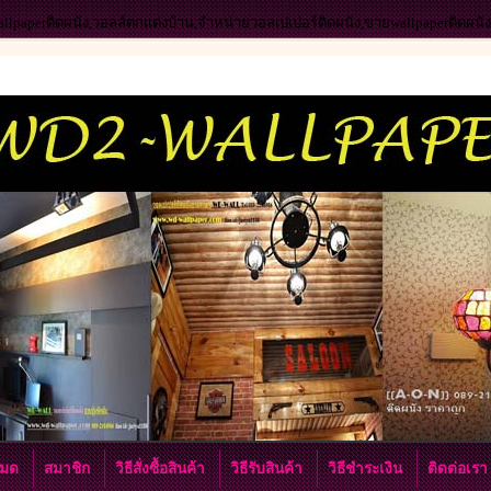
wallpaperติดผนัง,วอลล์ตกแต่งบ้าน,จำหน่ายวอลเปเปอร์ติดผนัง,ขายwallpaperติดผน
งหมด
สมาชิก
วิธีสั่งซื้อสินค้า
วิธีรับสินค้า
วิธีชำระเงิน
ติดต่อเร