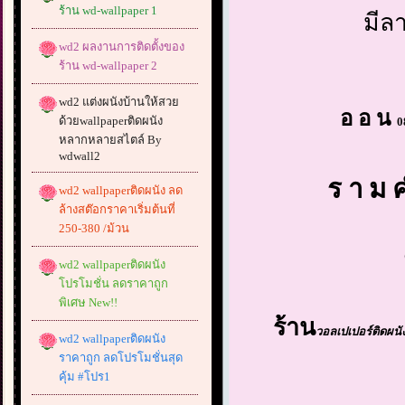
ร้าน wd-wallpaper 1
มีลา
wd2 ผลงานการติดตั้งของ
ร้าน wd-wallpaper 2
wd2 แต่งผนังบ้านให้สวย
อ อ น
ด้วยwallpaperติดผนัง
0
หลากหลายสไตล์ By
wdwall2
ร า ม ค
wd2 wallpaperติดผนัง ลด
ล้างสต๊อกราคาเริ่มต้นที่
250-380 /ม้วน
wd2 wallpaperติดผนัง
โปรโมชั่น ลดราคาถูก
พิเศษ New!!
ร้าน
วอลเปเปอร์ติดผนั
wd2 wallpaperติดผนัง
ราคาถูก ลดโปรโมชั่นสุด
คุ้ม #โปร1