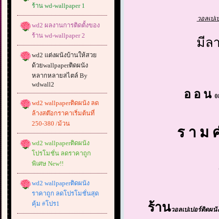
ร้าน wd-wallpaper 1
วอลเปเป
wd2 ผลงานการติดตั้งของ
ร้าน wd-wallpaper 2
มีลา
wd2 แต่งผนังบ้านให้สวย
ด้วยwallpaperติดผนัง
หลากหลายสไตล์ By
wdwall2
อ อ น
0
wd2 wallpaperติดผนัง ลด
ล้างสต๊อกราคาเริ่มต้นที่
250-380 /ม้วน
ร า ม ค
wd2 wallpaperติดผนัง
โปรโมชั่น ลดราคาถูก
พิเศษ New!!
wd2 wallpaperติดผนัง
ราคาถูก ลดโปรโมชั่นสุด
คุ้ม #โปร1
ร้าน
วอลเปเปอร์ติดผนั