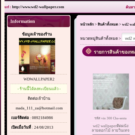
http://www.wd2-wallpaper.com
url :
ค้นหา
Information
>
>
หน้าหลัก
สินค้าทั้งหมด
wd2 wal
ข้อมูลเจ้าของร้าน
หมวดหมู่สินค้าทั้งหมด >
รายการสินค้าของหม
WDWALLPAPER2
- ร้านนี้ได้ลงทะเบียนแล้ว -
ติดต่อเจ้าบ้าน
mada_111_za@hotmail.com
เบอร์ติดต่อ
: 0892184986
รหัส vin 300 Cha-senta
wd2 wallpaperติดผนัง
เปิดเมื่อวันที่
: 24/08/2013
ลายดอกไม้ ลายวินเทจ