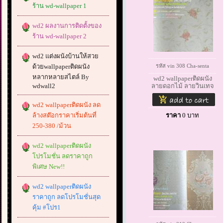
ร้าน wd-wallpaper 1
wd2 ผลงานการติดตั้งของ
ร้าน wd-wallpaper 2
wd2 แต่งผนังบ้านให้สวย
ด้วยwallpaperติดผนัง
รหัส vin 308 Cha-senta
หลากหลายสไตล์ By
wd2 wallpaperติดผนัง
wdwall2
ลายดอกไม้ ลายวินเทจ
wd2 wallpaperติดผนัง ลด
ล้างสต๊อกราคาเริ่มต้นที่
ราคา
0
บาท
250-380 /ม้วน
wd2 wallpaperติดผนัง
โปรโมชั่น ลดราคาถูก
พิเศษ New!!
wd2 wallpaperติดผนัง
ราคาถูก ลดโปรโมชั่นสุด
คุ้ม #โปร1