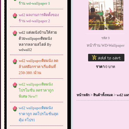
ร้าน wd-wallpaper 1
wd2 ผลงานการติดตั้งของ
ร้าน wd-wallpaper 2
wd2 แต่งผนังบ้านให้สวย
ด้วยwallpaperติดผนัง
รหัส 9
หลากหลายสไตล์ By
หน้าร้าน WD-Wallpaper
wdwall2
wd2 wallpaperติดผนัง ลด
ล้างสต๊อกราคาเริ่มต้นที่
ราคา
0
บาท
250-380 /ม้วน
wd2 wallpaperติดผนัง
โปรโมชั่น ลดราคาถูก
>
>
หน้าหลัก
สินค้าทั้งหมด
wd2 แผน
พิเศษ New!!
wd2 wallpaperติดผนัง
ราคาถูก ลดโปรโมชั่นสุด
คุ้ม #โปร1