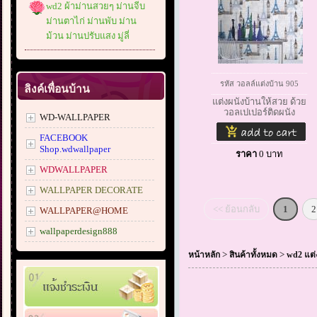
wd2 ผ้าม่านสวยๆ ม่านจีบ
ม่านตาไก่ ม่านพับ ม่าน
ม้วน ม่านปรับแสง มู่ลี่
รหัส วอลล์แต่งบ้าน 905
ลิงค์เพื่อนบ้าน
แต่งผนังบ้านให้สวย ด้วย
วอลเปเปอร์ติดผนัง
WD-WALLPAPER
FACEBOOK
Shop.wdwallpaper
ราคา
0
บาท
WDWALLPAPER
WALLPAPER DECORATE
<< ย้อนกลับ
1
2
WALLPAPER@HOME
wallpaperdesign888
>
>
หน้าหลัก
สินค้าทั้งหมด
wd2 แต่